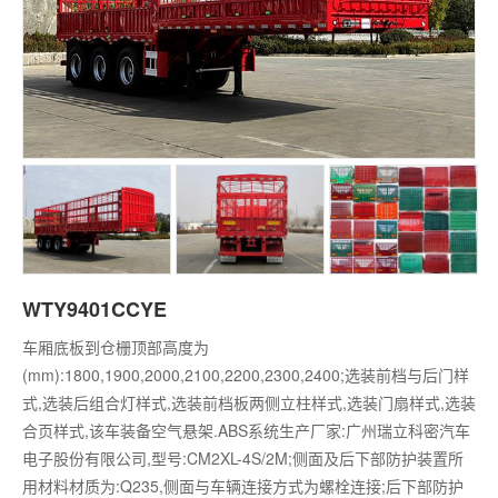
WTY9401CCYE
车厢底板到仓栅顶部高度为
(mm):1800,1900,2000,2100,2200,2300,2400;选装前档与后门样
式,选装后组合灯样式,选装前档板两侧立柱样式,选装门扇样式,选装
合页样式,该车装备空气悬架.ABS系统生产厂家:广州瑞立科密汽车
电子股份有限公司,型号:CM2XL-4S/2M;侧面及后下部防护装置所
用材料材质为:Q235,侧面与车辆连接方式为螺栓连接;后下部防护