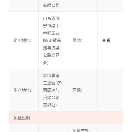
有限公司
山东省济
宁市梁山
拳铺工业
企业地址:
园(济菏高
燃油:
查看
速与济梁
公路交界
处)
梁山拳铺
工业园(济
生产地址:
菏高速与
环保:
济梁公路
交界处)
免检说明
免检有效