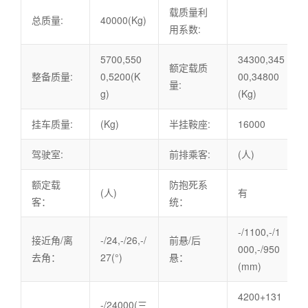
载质量利
总质量:
40000(Kg)
用系数:
5700,550
34300,345
额定载质
整备质量:
0,5200(K
00,34800
量:
g)
(Kg)
挂车质量:
(Kg)
半挂鞍座:
16000
驾驶室:
前排乘客:
(人)
额定载
防抱死系
(人)
有
客：
统：
-/1100,-/1
接近角/离
-/24,-/26,-/
前悬/后
000,-/950
去角：
27(°)
悬：
(mm)
4200+131
-/24000(三