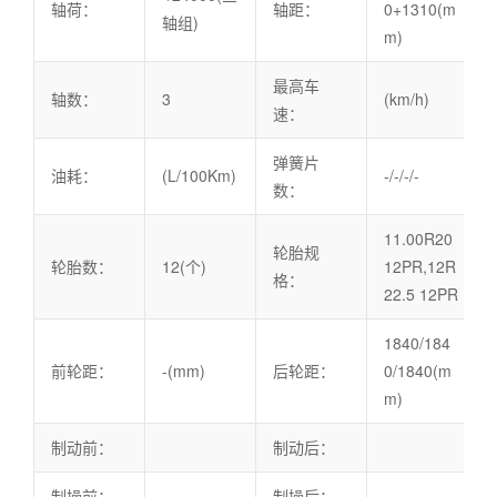
轴荷：
轴距：
0+1310(m
轴组)
m)
最高车
轴数：
3
(km/h)
速：
弹簧片
油耗：
(L/100Km)
-/-/-/-
数：
11.00R20
轮胎规
轮胎数：
12(个)
12PR,12R
格：
22.5 12PR
1840/184
前轮距：
-(mm)
后轮距：
0/1840(m
m)
制动前：
制动后：
制操前：
制操后：