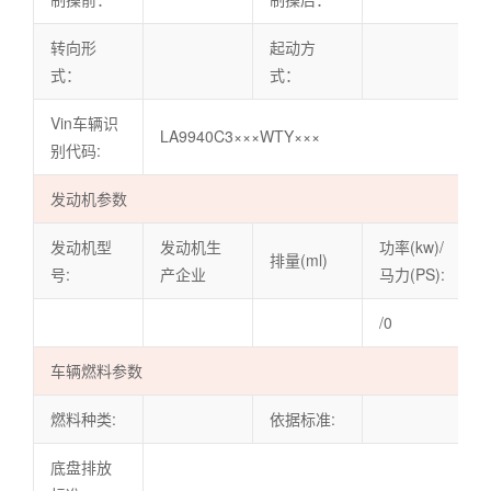
转向形
起动方
式：
式：
Vin车辆识
LA9940C3×××WTY×××
别代码:
发动机参数
发动机型
发动机生
功率(kw)/
排量(ml)
号:
产企业
马力(PS):
/0
车辆燃料参数
燃料种类:
依据标准:
底盘排放