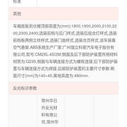
标准
其他
车厢底板到仓栅顶部高度为(mm):1800,1900,2000,2100,22
00,2300,2400;选装前档与后门样式,选装后组合灯样式,选装
前档板两侧立柱样式,选装门扇样式,选装合页样式,该车装备
空气悬架.ABS系统生产厂家:广州瑞立科密汽车电子股份有
限公司,型号:CM2XL-4S/2M;侧面及后下部防护装置所用材料
材质为:Q235,侧面与车辆连接方式为螺栓连接;后下部防护装
置与车辆连接方式为焊接,后部防护装置的主要尺寸参数:断
面尺寸(mm)为140×45,离地高度为:480mm.
反光标识参数
常州华日
升反光材
料有限公
司,常州华