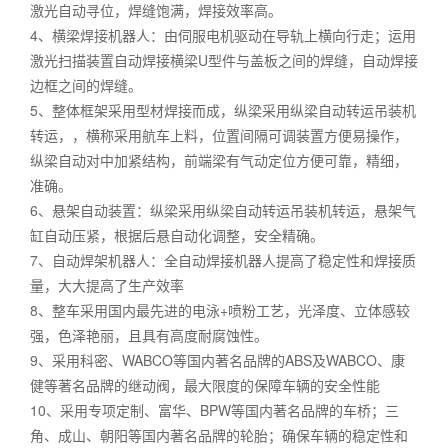
激光自动寻位，焊缝饱满，焊接效率高。
4、横梁焊接机器人：由伺服电机驱动在导轨上横向行走；运用
激光扫描装置自动焊接横梁U型件与盖板之间的焊缝，自动焊接
边框之间的焊缝。
5、整体框架采用型材焊接而成，纵梁采用纵梁自动转运吊装机
转运，，横称采用航车上料，位置间隔可调装置方便易操作，
纵梁自动对中加紧结构，前端梁有气动定位方便可靠，精细，
准确。
6、悬架自动装置：纵梁采用纵梁自动转运吊装机转运，悬架气
缸自动压紧，根据后悬自动化调整，安全精确。
7、自动焊架机器人：全自动焊接机器人提高了稳定性和焊接质
量，大大提高了生产效率
8、整车采用国内最先进的电泳+喷粉工艺，光泽度、立体感较
强，色泽艳丽，且具有高度耐腐蚀性。
9、采用科密、WABCO等国内著名品牌的ABS及WABCO、康
健等著名品牌的继动阀，最大限度的保障车辆的安全性能
10、采用专项定制、富华、BPW等国内著名品牌的车桥；三
角、成山、朝阳等国内著名品牌的轮胎；确保车辆的稳定性和