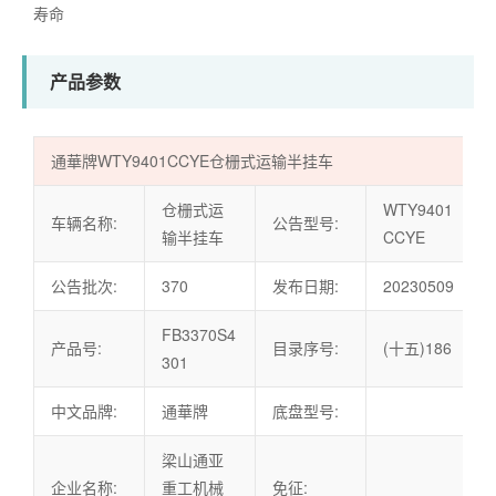
寿命
产品参数
通華牌WTY9401CCYE仓栅式运输半挂车
仓栅式运
WTY9401
车辆名称:
公告型号:
输半挂车
CCYE
公告批次:
370
发布日期:
20230509
FB3370S4
产品号:
目录序号:
(十五)186
301
中文品牌:
通華牌
底盘型号:
梁山通亚
企业名称:
重工机械
免征: