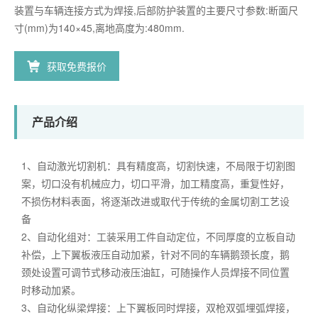
装置与车辆连接方式为焊接,后部防护装置的主要尺寸参数:断面尺
寸(mm)为140×45,离地高度为:480mm.
获取免费报价
产品介绍
1、自动激光切割机：具有精度高，切割快速，不局限于切割图
案，切口没有机械应力，切口平滑，加工精度高，重复性好，
不损伤材料表面，将逐渐改进或取代于传统的金属切割工艺设
备
2、自动化组对：工装采用工件自动定位，不同厚度的立板自动
补偿，上下翼板液压自动加紧，针对不同的车辆鹅颈长度，鹅
颈处设置可调节式移动液压油缸，可随操作人员焊接不同位置
时移动加紧。
3、自动化纵梁焊接：上下翼板同时焊接，双枪双弧埋弧焊接，