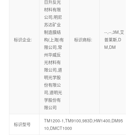
日升反光
材料有限
公司,明尼
苏达矿业
制造膜结
--,--,3M,艾
标识企业:
构(上海)有
标识商标:
普莱斯,D
限公司,常
M,DM
州华威反
光材料有
限公司,道
明光学股
份有限公
司,道明光
学股份有
限公司
TM1200-1,TM9100,983D,HW1400,DM95
标识型号
10,DMCT1000