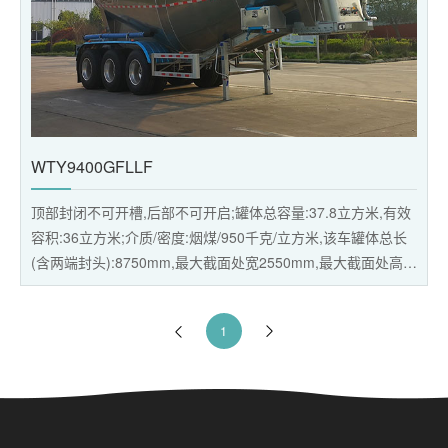
WTY9400GFLLF
顶部封闭不可开槽,后部不可开启;罐体总容量:37.8立方米,有效
容积:36立方米;介质/密度:烟煤/950千克/立方米,该车罐体总长
(含两端封头):8750mm,最大截面处宽2550mm,最大截面处高
3050mm,前后封头直径为2010mm;
1