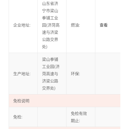
山东省济
宁市梁山
拳铺工业
企业地址:
园(济菏高
燃油:
查看
速与济梁
公路交界
处)
梁山拳铺
工业园(济
生产地址:
菏高速与
环保:
济梁公路
交界处)
免检说明
免检有效
免检:
期止: