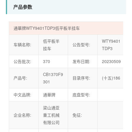
产品参数
通華牌WTY9401TDP3低平板半挂车
低平板半
WTY9401
车辆名称:
公告型号:
挂车
TDP3
公告批次:
370
发布日期:
20230509
CB1370F9
产品号:
目录序号:
(十五)186
301
中文品牌:
通華牌
底盘型号:
梁山通亚
企业名称:
重工机械
免征:
有限公司