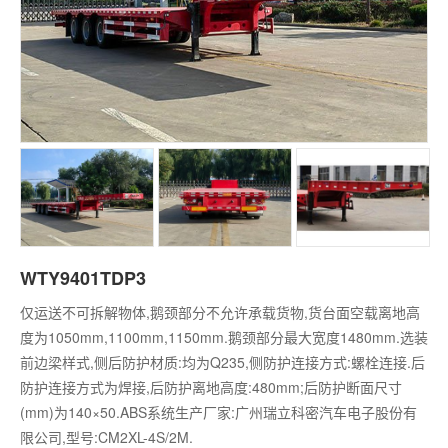
WTY9401TDP3
仅运送不可拆解物体,鹅颈部分不允许承载货物,货台面空载离地高
度为1050mm,1100mm,1150mm.鹅颈部分最大宽度1480mm.选装
前边梁样式,侧后防护材质:均为Q235,侧防护连接方式:螺栓连接.后
防护连接方式为焊接,后防护离地高度:480mm;后防护断面尺寸
(mm)为140×50.ABS系统生产厂家:广州瑞立科密汽车电子股份有
限公司,型号:CM2XL-4S/2M.