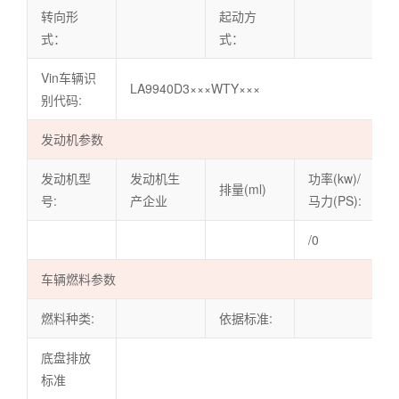
转向形
起动方
式：
式：
Vin车辆识
LA9940D3×××WTY×××
别代码:
发动机参数
发动机型
发动机生
功率(kw)/
排量(ml)
号:
产企业
马力(PS):
/0
车辆燃料参数
燃料种类:
依据标准:
底盘排放
标准