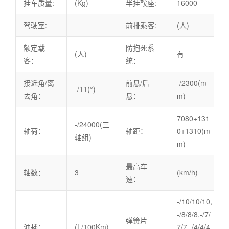
挂车质量:
(Kg)
半挂鞍座:
16000
驾驶室:
前排乘客:
(人)
额定载
防抱死系
(人)
有
客：
统：
接近角/离
前悬/后
-/2300(m
-/11(°)
去角：
悬：
m)
7080+131
-/24000(三
轴荷：
轴距：
0+1310(m
轴组)
m)
最高车
轴数：
3
(km/h)
速：
-/10/10/10,
-/8/8/8,-/7/
弹簧片
油耗：
(L/100Km)
7/7,-/4/4/4,