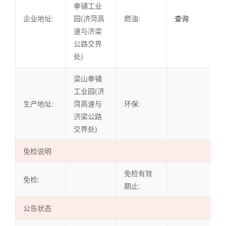
拳铺工业
企业地址:
园(济菏高
燃油:
查询
速与济梁
公路交界
处)
梁山拳铺
工业园(济
生产地址:
菏高速与
环保:
济梁公路
交界处)
免检说明
免检有效
免检:
期止:
公告状态