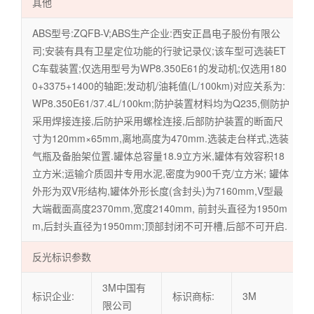
其他
ABS型号:ZQFB-V;ABS生产企业:西安正昌电子股份有限公
司;安装有具有卫星定位功能的行驶记录仪;该车型可选装ET
C车载装置;仅选用型号为WP8.350E61的发动机;仅选用180
0+3375+1400的轴距;发动机/油耗值(L/100km)对应关系为:
WP8.350E61/37.4L/100km;防护装置材料均为Q235,侧防护
采用焊接连接,后防护采用螺栓连接,后部防护装置的断面尺
寸为120mm×65mm,离地高度为470mm.选装走台样式,选装
气瓶及备胎架位置.罐体总容量18.9立方米,罐体有效容积18
立方米;运输介质固井专用水泥,密度为900千克/立方米; 罐体
外形为双V形结构,罐体外形长度(含封头)为7160mm,V型最
大端截面高度2370mm,宽度2140mm, 前封头直径为1950m
m,后封头直径为1950mm;顶部封闭不可开槽,后部不可开启.
反光标识参数
3M中国有
标识企业:
标识商标:
3M
限公司