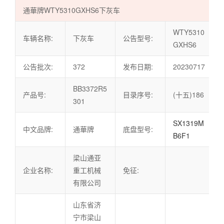
通華牌WTY5310GXHS6下灰车
WTY5310
车辆名称:
下灰车
公告型号:
GXHS6
公告批次:
372
发布日期:
20230717
BB3372R5
产品号:
目录序号:
(十五)186
301
SX1319M
中文品牌:
通華牌
底盘型号:
B6F1
梁山通亚
企业名称:
重工机械
免征:
有限公司
山东省济
宁市梁山