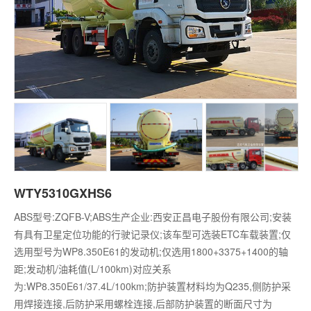
WTY5310GXHS6
ABS型号:ZQFB-V;ABS生产企业:西安正昌电子股份有限公司;安装
有具有卫星定位功能的行驶记录仪;该车型可选装ETC车载装置;仅
选用型号为WP8.350E61的发动机;仅选用1800+3375+1400的轴
距;发动机/油耗值(L/100km)对应关系
为:WP8.350E61/37.4L/100km;防护装置材料均为Q235,侧防护采
用焊接连接,后防护采用螺栓连接,后部防护装置的断面尺寸为