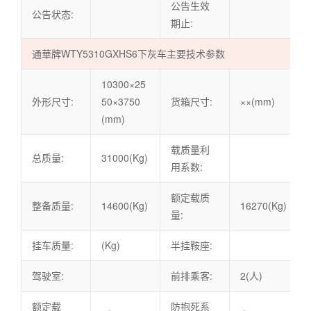
公告生效
公告状态:
期止:
通華牌WTY5310GXHS6下灰车主要技术参数
10300×25
外形尺寸:
50×3750
货箱尺寸:
××(mm)
(mm)
载质量利
总质量:
31000(Kg)
用系数:
额定载质
整备质量:
14600(Kg)
16270(Kg)
量:
挂车质量:
(Kg)
半挂鞍座:
驾驶室:
前排乘客:
2(人)
额定载
防抱死系