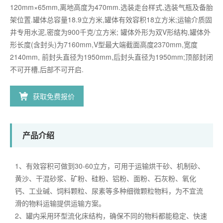
120mm×65mm,离地高度为470mm.选装走台样式,选装气瓶及备胎
架位置.罐体总容量18.9立方米,罐体有效容积18立方米;运输介质固
井专用水泥,密度为900千克/立方米; 罐体外形为双V形结构,罐体外
形长度(含封头)为7160mm,V型最大端截面高度2370mm,宽度
2140mm, 前封头直径为1950mm,后封头直径为1950mm;顶部封闭
不可开槽,后部不可开启.
获取免费报价
产品介绍
1、有效容积可做到30-60立方，可用于运输烘干砂、机制砂、
黄沙、干混砂浆、矿粉、硅粉、铝粉、面粉、石灰粉、氧化
钙、工业碱、饲料颗粒、尿素等多种细微颗粒物料，为不宜流
滑的物料运输提供运输方案。
2、罐内采用环型流化床结构，确保不同的物料都能稳定、快速