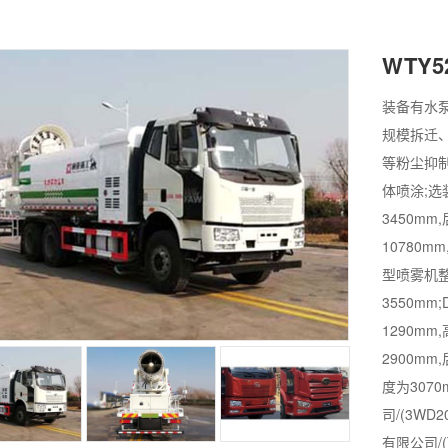
WTY5
装备有水泵
规模拆迁、
等粉尘抑制
体喷涂;选
3450mm
10780mm
型喷雾机整车
3550mm
1290mm
2900mm
度为307
司/(3WD2
有限公司/(