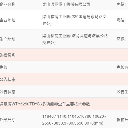
企业名称:
梁山通亚重工机械有限公司
免征:
梁山拳铺工业园(220国道与东马路交
企业地址:
燃油:
界处)
梁山拳铺工业园(济菏高速与济梁公路
生产地址:
环保:
交界处)
免检说明
免检:
免检有
公告状态
公告状态:
公告生
通華牌WTY5250TDYC6多功能抑尘车主要技术参数
11840,11140,11045,10780,10620×
外形尺寸:
货箱尺
2550×3850,3700,3550,3070(mm)