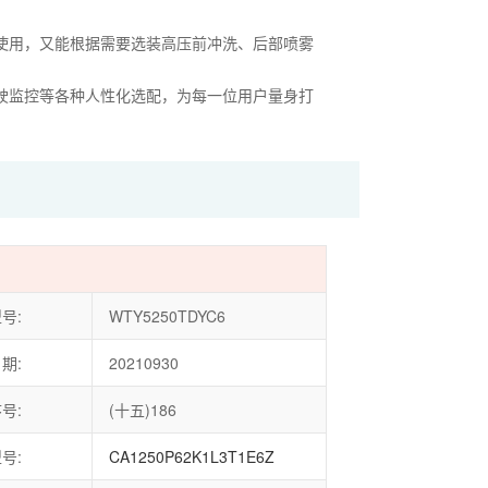
使用，又能根据需要选装高压前冲洗、后部喷雾
驶监控等各种人性化选配，为每一位用户量身打
号:
WTY5250TDYC6
期:
20210930
号:
(十五)186
号:
CA1250P62K1L3T1E6Z