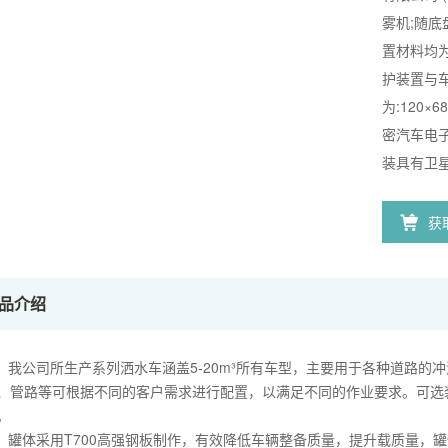
雾机;随底
置材料均为
护装置与
为:120×
密汽车电子有
装具有卫
获
品介绍
、 我公司所生产系列洒水车涵盖5-20m³所有车型，主要用于各种道路
、管路等可根据不同的客户需求进行配置，以满足不同的作业要求。可选
。
、 罐体采用T700高强钢板制作，有效降低车辆整备质量，提升载质量，