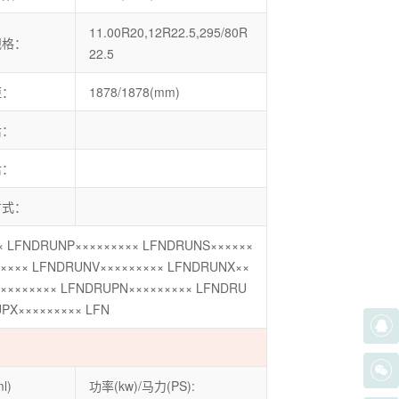
11.00R20,12R22.5,295/80R
规格：
22.5
距：
1878/1878(mm)
后：
后：
方式：
× LFNDRUNP××××××××× LFNDRUNS××××××
×××× LFNDRUNV××××××××× LFNDRUNX××
×××××××× LFNDRUPN××××××××× LFNDRU
PX××××××××× LFN
l)
功率(kw)/马力(PS):