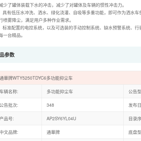
减少了罐体装载下水的冲击，减少了对罐体及车辆的惯性冲击力。
、 具有低压水冲洗、洒水、绿化浇灌、自吸等多重功能，即可作为洒水车
行喷雾降尘，满足用户多种作业需求。
、 标准配置的电控系统，以及可选装的手动控制系统、缺水预警系统、行
每一台精品。
品参数
通華牌WTY5250TDYC6多功能抑尘车
车辆名称:
多功能抑尘车
公告型
公告批次:
348
发布日
产品号:
AP2SY6YL04U
目录序
中文品牌:
通華牌
底盘型