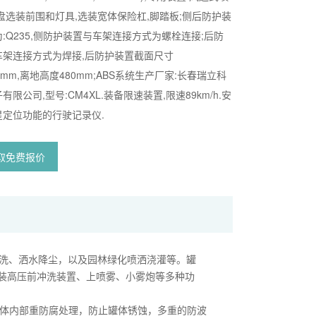
盘选装前围和灯具,选装宽体保险杠,脚踏板;侧后防护装
:Q235,侧防护装置与车架连接方式为螺栓连接;后防
车架连接方式为焊接,后防护装置截面尺寸
68mm,离地高度480mm;ABS系统生产厂家:长春瑞立科
限公司,型号:CM4XL.装备限速装置,限速89km/h.安
星定位功能的行驶记录仪.
取免费报价
的冲洗、洒水降尘，以及园林绿化喷洒浇灌等。罐
装高压前冲洗装置、上喷雾、小雾炮等多种功
罐体内部重防腐处理，防止罐体锈蚀，多重的防波