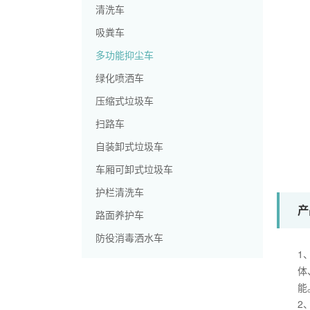
清洗车
吸粪车
多功能抑尘车
绿化喷洒车
压缩式垃圾车
扫路车
自装卸式垃圾车
车厢可卸式垃圾车
护栏清洗车
产
路面养护车
防役消毒洒水车
1
体
能
2