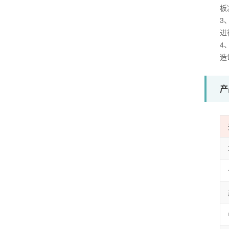
板
3
进
4
造
产