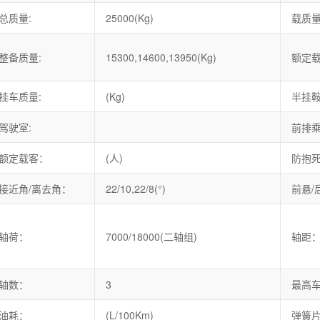
总质量:
25000(Kg)
载质量
整备质量:
15300,14600,13950(Kg)
额定载
挂车质量:
(Kg)
半挂鞍
驾驶室:
前排乘
额定载客：
(人)
防抱
接近角/离去角：
22/10,22/8(°)
前悬/
轴荷：
7000/18000(二轴组)
轴距
轴数：
3
最高
油耗：
(L/100Km)
弹簧